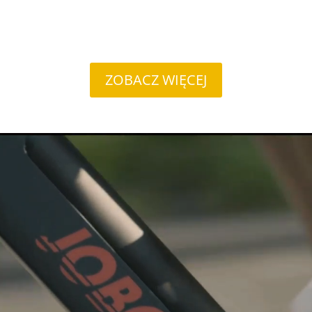
ZOBACZ WIĘCEJ
Odtwarzacz
video