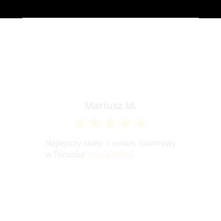
Łukasz K.
Powiem tak,
jakby dało się dać 6
gwiazdek, to bym tyle dał
. Serwis
zrobiony szybko i sprawnie. Rower
śmiga lepiej niż jak wyjechał ze
sklepu. Pan w serwisie pomocny i
bardzo miły. Ogólnie jeśli jeździcie
….
czytaj więcej