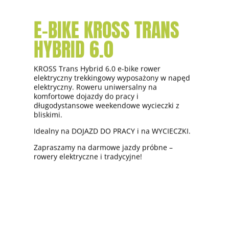
Rower elektryczny KROSS Soil Boost 2.0 –
dla
E-BIKE KROSS TRANS
tych, którzy poszukają wrażeń i chcą od
roweru tego czegoś „ekstra”
. Posiada
HYBRID 6.0
wydajny, aktywnie wspierający rowerzystę
silnik Shimano STEPS, który pomoże wjechać
na szczyt szybciej i lżej. i łatwiej.
KROSS Trans Hybrid 6.0 e-bike rower
elektryczny trekkingowy wyposażony w napęd
KROSS Soil Boost – rower górski, gdzie
bateria
elektryczny. Roweru uniwersalny na
jest w pełni zintegrowana z ramą
, co pomaga
komfortowe dojazdy do pracy i
w dbaniu o czystość roweru i podnosi walory
długodystansowe weekendowe wycieczki z
estetyczne.
bliskimi.
Idealny na STROME ZBOCZA i „dzikie”
Idealny na DOJAZD DO PRACY i na WYCIECZKI.
WYCIECZKI.
Zapraszamy na darmowe jazdy próbne –
rowery elektryczne i tradycyjne!