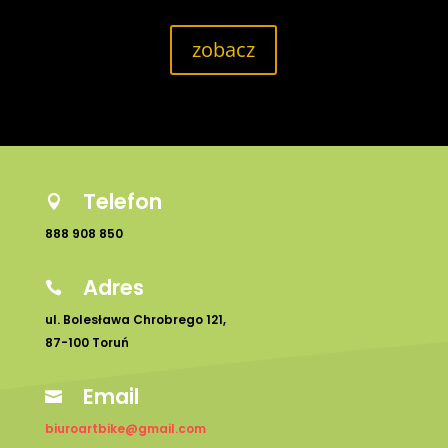
zobacz
Telefon

888 908 850
Adres

ul. Bolesława Chrobrego 121,
87-100 Toruń
Email

biuroartbike@gmail.com