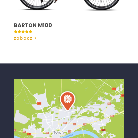
BARTON M100

zobacz >