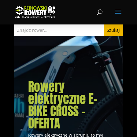
Odtwarzacz
Odtwarzacz
video
video
Rowery
elektryczne E-
BIKE CROSS –
OFERTA
Rowery elektryczne w Toruniu to my!