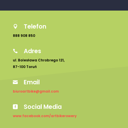
Telefon

888 908 850
Adres

ul. Bolesława Chrobrego 121,
87-100 Toruń
Email

biuroartbike@gmail.com
Social Media

www.facebook.com/artbikerowery