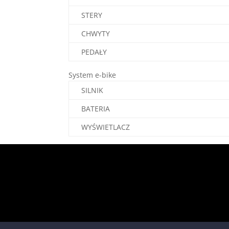
STERY
CHWYTY
PEDAŁY
System e-bike
SILNIK
BATERIA
WYŚWIETLACZ