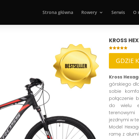
Strona główna
Rowery
Serwis
O 
KROSS HEX

GDZIE 
Kross Hexag
górskiego dla
sobie komfo
połączenie b
do wielu 
terenowymi
jezdnymi w te
Model Hexag
ramę z alumin