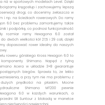
 niż w sportowych modelach Level. Dzięki
bciążamy kręgosłup i zachowujemy lepszą
serwacji drogi, co docenimy zwłaszcza w
ym i np. na ścieżkach rowerowych. Do ramy
gon 6.0 bez problemu zamontujemy także
ażnik i podpórkę, co podnosi funkcjonalność
żdy rozmiar ramy Hexagona 6.0 został
 dwóch wielkości kół 27,5 i 29 cali, dzięki
y dopasować rower idealny do naszych
dowy.
lu roweru górskiego Kross Hexagon 6.0 to
 komponenty Shimano. Napęd z tylną
Shimano Acera w układzie 3×8 gwarantuje
postępnych biegów. Sprawia to, że lekko
zniesienia, a przy tym nie ma problemu z
m dużych prędkości na płaskim. Mocne
ydrauliczne Shimano MT200 pewnie
 Hexagona 6.0 w każdych warunkach, a
 przedni SR Suntour z blokadą w manetce
era nierówności nawierzchni.