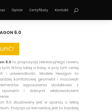
nas
Opinie
Certyfikaty
Kontakt
AGON 6.0
KUPIĆ?
on 6.0
to propozycja rekreacyjnego roweru
 tych, którzy lubią a trasy, a przy tym cenią
rt i uniwersalność. Modele Hexagon to
ardziej komfortowej geometrii i mocowań
elementów wyposażenia dodatkowo z
 oponami i dobrymi właściwościami
renie.
on 6.0 zbudowany jest w oparciu o lekką
ium. Pozycja za kierownicą jest tu bardziej