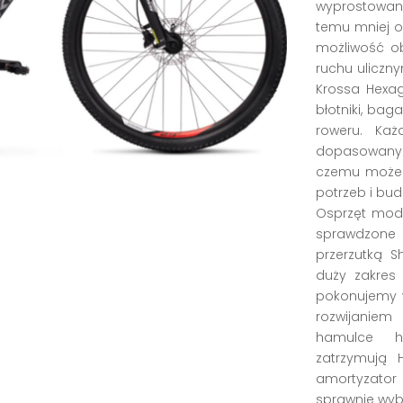
wyprostowana
temu mniej o
możliwość ob
ruchu uliczn
Krossa Hexa
błotniki, bag
roweru. Ka
dopasowany do
czemu możem
potrzeb i bu
Osprzęt mode
sprawdzone
przerzutką 
duży zakres 
pokonujemy w
rozwijanie
hamulce h
zatrzymują
amortyzator
sprawnie wybi