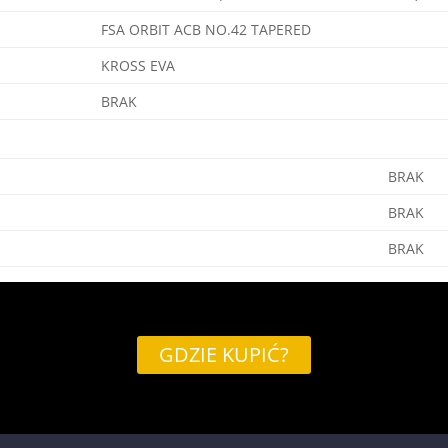
FSA ORBIT ACB NO.42 TAPERED
KROSS EVA
BRAK
BRAK
BRAK
BRAK
GDZIE KUPIĆ?