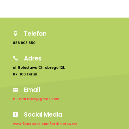
Telefon

888 908 850
Adres

ul. Bolesława Chrobrego 121,
87-100 Toruń
Email

biuroartbike@gmail.com
Social Media

www.facebook.com/artbikerowery