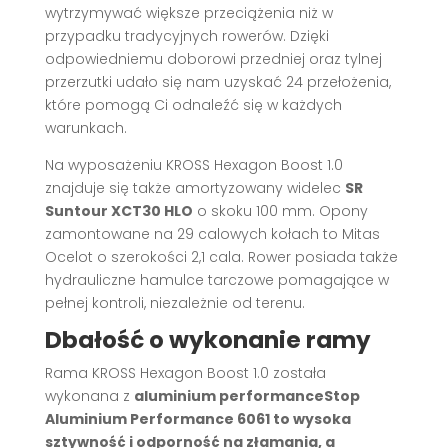
wytrzymywać większe przeciążenia niż w
przypadku tradycyjnych rowerów. Dzięki
odpowiedniemu doborowi przedniej oraz tylnej
przerzutki udało się nam uzyskać 24 przełożenia,
które pomogą Ci odnaleźć się w każdych
warunkach.
Na wyposażeniu KROSS Hexagon Boost 1.0
znajduje się także amortyzowany widelec
SR
Suntour XCT30 HLO
o skoku 100 mm. Opony
zamontowane na 29 calowych kołach to Mitas
Ocelot o szerokości 2,1 cala. Rower posiada także
hydrauliczne hamulce tarczowe pomagające w
pełnej kontroli, niezależnie od terenu.
Dbałość o wykonanie ramy
Rama KROSS Hexagon Boost 1.0 została
wykonana z
aluminium performance
Stop
Aluminium Performance 6061 to wysoka
sztywność i odporność na złamania, a