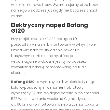
wielokilometrowe trasy. Gwarantujemy ci, że kiedy
na niego wsiądziesz już nigdy nie będziesz chciał
zsiąść.
Elektryczny napęd Bafang
G120
Przy projektowaniu KROSS Hexagon 1.0
postawiliśmy na silnik montowany w tylnym kole.
Umożliwiło nam to stworzenie roweru o
klasycznym kształcie ramy, którego
wspomaganie widoczne jest tylko poprzez
zewnętrzną baterię zamontowaną na rurze
skośnej.
Bafang G120
to wydajny silnik w piaście tylnego
koła wyposażonym w moment obrotowy
wynoszący 32 Nm. Wydajna bateria o pojemności
522 Wh jest w stanie wspierać Cię na dystansie
ok. 90 km, a komfortowa manetka zamontowana
na kierownicy pomaga na zmianę trybu pracy