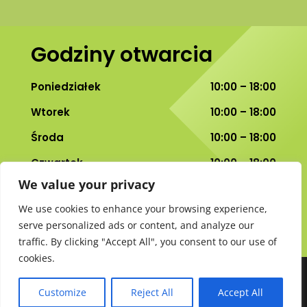
Godziny otwarcia
Poniedziałek
10:00 – 18:00
Wtorek
10:00 – 18:00
Środa
10:00 – 18:00
Czwartek
10:00 – 18:00
We value your privacy
Piątek
10:00 – 18:00
We use cookies to enhance your browsing experience,
Sobota
10:00 – 14:00
serve personalized ads or content, and analyze our
traffic. By clicking "Accept All", you consent to our use of
cookies.
Zaprojektowane przez
Elegant Themes
|
Customize
Reject All
Accept All
Obsługiwane przez
WordPress