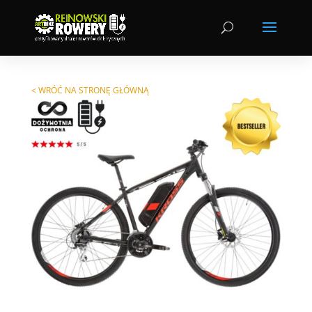
< WRÓĆ NA STRONĘ GŁÓWNĄ