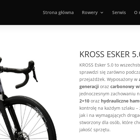
Strona główna
Rowery
Serwis
O 
KROSS ESKER 5.
KROSS Esker 5.0 to wszechst
sprawdzi się zarówno podcza
przejażdżek. Wyposażony w
generacji
oraz
carbonowy wi
jednoczesnym zachowaniu nis
2×10
oraz
hydrauliczne ham
kontrolę na każdym szlaku –
jak i na wymagających droga
stworzony dla osób, które ch
jakość sprzętu.