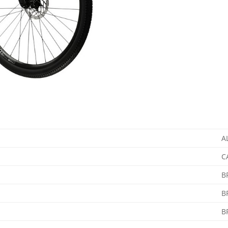
A
C
B
B
B