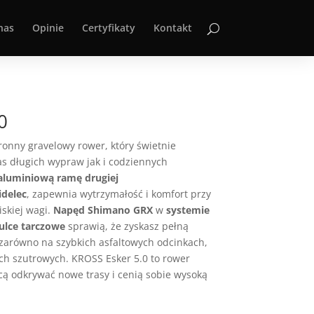
nas
Opinie
Certyfikaty
Kontakt
0
ronny gravelowy rower, który świetnie
s długich wypraw jak i codziennych
aluminiową ramę drugiej
delec
, zapewnia wytrzymałość i komfort przy
kiej wagi.
Napęd Shimano GRX
w
systemie
ulce tarczowe
sprawią, że zyskasz pełną
 zarówno na szybkich asfaltowych odcinkach,
ch szutrowych. KROSS Esker 5.0 to rower
cą odkrywać nowe trasy i cenią sobie wysoką