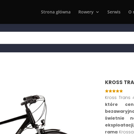
Strona główna
Rowery
Serwis
O 
KROSS TRA

Kross Trans 
które cen
bezawaryjno
świetnie 
eksploatacji,
rama
Krossa 