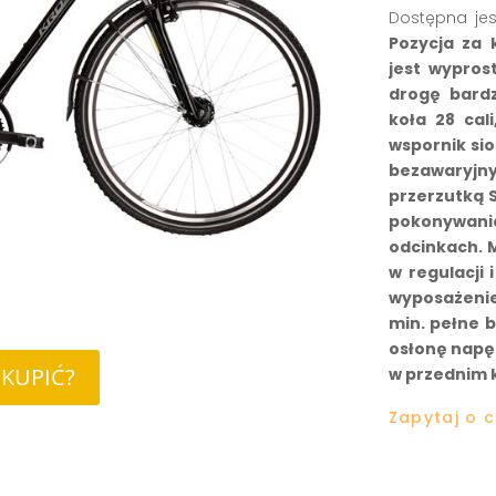
Dostępna jest
Pozycja za 
jest wypros
drogę bard
koła 28 cal
wspornik sio
bezawaryjn
przerzutką 
pokonywania
odcinkach.
w regulacji 
wyposażeni
min. pełne b
osłonę napęd
 KUPIĆ?
w przednim k
Zapytaj o 