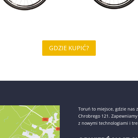
GDZIE KUPIĆ?
Toruń to miejsce, gdzie nas z
Chrobrego 121. Zapewniamy p
z nowymi technologiami i tr