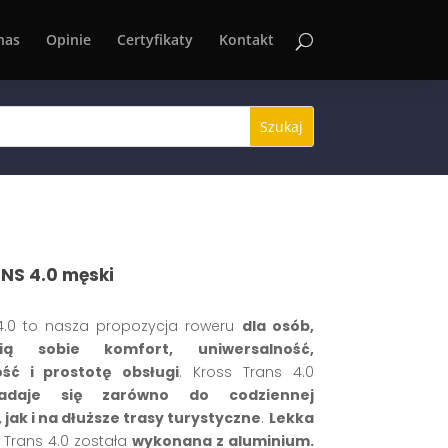
nas
Opinie
Certyfikaty
Kontakt
NS 4.0 męski
4.0 to nasza propozycja roweru
dla osób,
ią sobie komfort, uniwersalność,
ść i prostotę obsługi
. Kross Trans 4.0
nadaje się zarówno do codziennej
 jak i na dłuższe trasy turystyczne
.
Lekka
Trans 4.0 została
wykonana z aluminium.