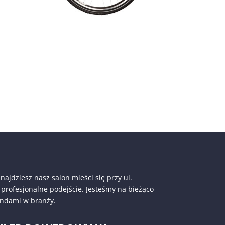
najdziesz nasz salon mieści się przy ul.
rofesjonalne podejście. Jesteśmy na bieżąco
endami w branży.