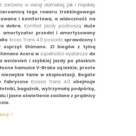
 zarówno w wersji damskiej, jak i męskiej.
kierownicą tego roweru trekkingowego
towana i komfortowa, a widoczność na
zo dobra.
Komfort jazdy podnoszą
duże
i, amortyzator przedni i amortyzowany
dła
. Kross Trans 4.0 posiada
sprawdzony i
y osprzęt Shimano. 21 biegów z tylną
Shimano Acera w
zupełności wystarcza
do
 wzniesień i szybkiej jazdy po płaskich
Mocne hamulce V-Brake są lekkie, proste
i niezwykle tanie w eksploatacji.
Bogate
e fabryczne
Krossa Trans 4.0
obejmuje
łotniki, bagażnik, wytrzymałą podpórkę,
u i jasne oświetlenie zasilane z prądnicy
ole.
cenę >