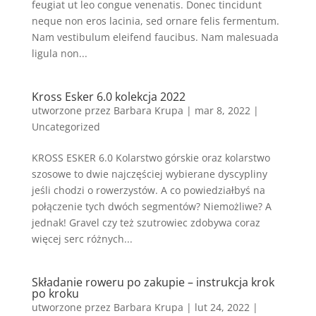
feugiat ut leo congue venenatis. Donec tincidunt
neque non eros lacinia, sed ornare felis fermentum.
Nam vestibulum eleifend faucibus. Nam malesuada
ligula non...
Kross Esker 6.0 kolekcja 2022
utworzone przez
Barbara Krupa
|
mar 8, 2022
|
Uncategorized
KROSS ESKER 6.0 Kolarstwo górskie oraz kolarstwo
szosowe to dwie najczęściej wybierane dyscypliny
jeśli chodzi o rowerzystów. A co powiedziałbyś na
połączenie tych dwóch segmentów? Niemożliwe? A
jednak! Gravel czy też szutrowiec zdobywa coraz
więcej serc różnych...
Składanie roweru po zakupie – instrukcja krok
po kroku
utworzone przez
Barbara Krupa
|
lut 24, 2022
|